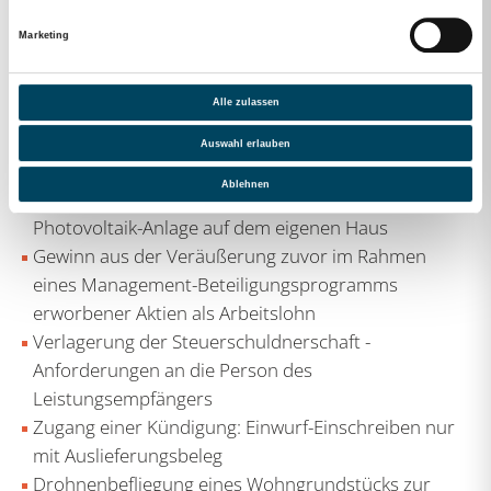
und E-Bikes mit Zubehör an Arbeitnehmer
Marketing
Spenden anlässlich Hochwasserhilfe sind steuerlich
absetzbar
Alle zulassen
Genussrechtsausschüttungen als Einkünfte aus
nichtselbstständiger Arbeit oder Einkünfte aus
Auswahl erlauben
Kapitalvermögen
Ablehnen
Gewinnerzielungsabsicht bei Betrieb einer
Photovoltaik-Anlage auf dem eigenen Haus
Gewinn aus der Veräußerung zuvor im Rahmen
eines Management-Beteiligungsprogramms
erworbener Aktien als Arbeitslohn
Verlagerung der Steuerschuldnerschaft -
Anforderungen an die Person des
Leistungsempfängers
Zugang einer Kündigung: Einwurf-Einschreiben nur
mit Auslieferungsbeleg
Drohnenbefliegung eines Wohngrundstücks zur