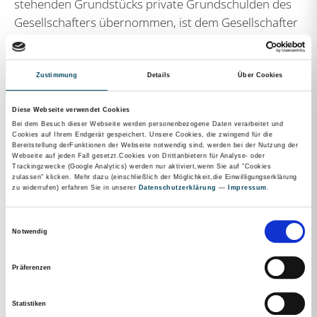
stehenden Grundstücks private Grundschulden des
Gesellschafters übernommen, ist dem Gesellschafter
nach dem Urteil des Finanzgerichts Düsseldorf eine
verdeckte Gewinnausschüttung in Höhe der
übernommenen Verbindlichkeiten hinzuzurechnen,
Zustimmung
Details
Über Cookies
wenn seitens der GmbH kein betriebliches Interesse
an der Nutzung für dieses Grundstück besteht und
Diese Webseite verwendet Cookies
Bei dem Besuch dieser Webseite werden personenbezogene Daten verarbeitet und
sich aus dem Vorkaufsrecht keine sonstigen Vorteile
Cookies auf Ihrem Endgerät gespeichert. Unsere Cookies, die zwingend für die
Bereitstellung derFunktionen der Webseite notwendig sind, werden bei der Nutzung der
für sie ergeben.
Webseite auf jeden Fall gesetzt.Cookies von Drittanbietern für Analyse- oder
Trackingzwecke (Google Analytics) werden nur aktiviert,wenn Sie auf "Cookies
zulassen" klicken. Mehr dazu (einschließlich der Möglichkeit,die Einwilligungserklärung
zu widerrufen) erfahren Sie in unserer
Datenschutzerklärung
—
Impressum
.
Einwilligungsauswahl
Notwendig
Weitere Themen aus dieser
Präferenzen
Monatsinformation
Statistiken
Steuerliche Fragen bei Überlassung von Fahrrädern