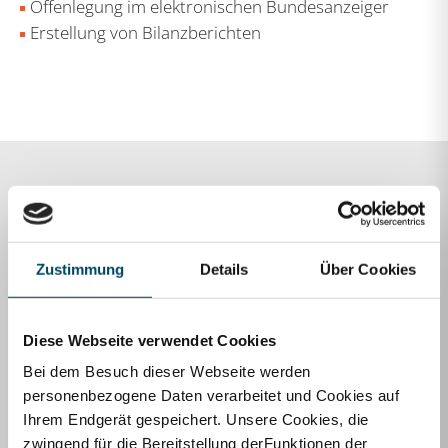
Offenlegung im elektronischen Bundesanzeiger
Erstellung von Bilanzberichten
Ihr Schlüssel zu finanzieller
Klarheit und Erfolg
Zustimmung
Details
Über Cookies
Ein professionell erstellter Jahresabschluss von
HALBIG HAHN MARKERT bietet Ihnen Zeitersparnis
durch effiziente, digitalisierte Abläufe, sichere und
Diese Webseite verwendet Cookies
transparente Prozesse, fundierte Unterstützung bei
Bei dem Besuch dieser Webseite werden
der Unternehmenssteuerung und die Sicherung Ihres
personenbezogene Daten verarbeitet und Cookies auf
Unternehmens durch gewissenhafte Einhaltung
Ihrem Endgerät gespeichert. Unsere Cookies, die
gesetzlicher Vorschriften.
zwingend für die Bereitstellung derFunktionen der