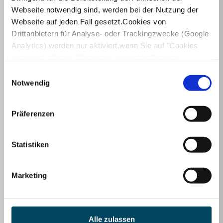
Webseite notwendig sind, werden bei der Nutzung der
Webseite auf jeden Fall gesetzt.Cookies von
Drittanbietern für Analyse- oder Trackingzwecke (Google
Analytics) werden nur aktiviert,wenn Sie auf "Cookies
zulassen" klicken. Mehr dazu (einschließlich der
Zeitersparnis durch effiziente und vollständig
Möglichkeit,die Einwilligungserklärung zu widerrufen)
Einwilligungsauswahl
digitalisierte Abläufe
erfahren Sie in unserer
Datenschutzerklärung
—
Notwendig
Impressum
.
Präferenzen
Statistiken
Sichere und transparente Prozesse durch
Digitalisierung
Marketing
Alle zulassen