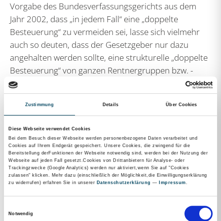
Vorgabe des Bundesverfassungsgerichts aus dem
Jahr 2002, dass „in jedem Fall“ eine „doppelte
Besteuerung“ zu vermeiden sei, lasse sich vielmehr
auch so deuten, dass der Gesetzgeber nur dazu
angehalten werden sollte, eine strukturelle „doppelte
Besteuerung“ von ganzen Rentnergruppen bzw. -
jahrgängen zu verhindern, nicht aber eine solche in
jedem individuellen Fall.
Zustimmung
Details
Über Cookies
Diese Webseite verwendet Cookies
Bei dem Besuch dieser Webseite werden personenbezogene Daten verarbeitet und
Cookies auf Ihrem Endgerät gespeichert. Unsere Cookies, die zwingend für die
Bereitstellung derFunktionen der Webseite notwendig sind, werden bei der Nutzung der
Webseite auf jeden Fall gesetzt.Cookies von Drittanbietern für Analyse- oder
Trackingzwecke (Google Analytics) werden nur aktiviert,wenn Sie auf "Cookies
Weitere Themen aus dieser
zulassen" klicken. Mehr dazu (einschließlich der Möglichkeit,die Einwilligungserklärung
Monatsinformation
zu widerrufen) erfahren Sie in unserer
Datenschutzerklärung
—
Impressum
.
Kein Vorläufigkeitsvermerk wegen
Einwilligungsauswahl
Notwendig
Doppelbesteuerung von Leibrenten -