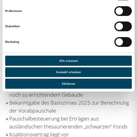
Revisionsverfahren vor dem Bundesfinanzhof
Präferenzen
Freiberufliche Einkünfte einer
Mitunternehmerschaft bei kaufmännischer Führung
Statistiken
durch einen Berufsträger
Abgabefristen für die Einkommensteuererklärung
Marketing
für das Kalenderjahr 2024
PV-Anlage: Lieferung von Mieterstrom stellt eine
Alle zulassen
selbstständige Hauptleistung dar
Wirtschaftliches Eigentum von Sicherungsaktien
Auswahl erlauben
Grunderwerbsteuerpflicht von „nachträglichen
Ablehnen
Sonderwünschen“ beim Grundstückserwerb mit
noch zu errichtendem Gebäude
Bekanntgabe des Basiszinses 2025 zur Berechnung
der Vorabpauschale
Pauschalbesteuerung bei Erträgen aus
ausländischen thesaurierenden „schwarzen“ Fonds
Koalitionsvertrag liegt vor