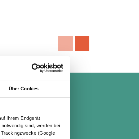
Über Cookies
ndeln
auf Ihrem Endgerät
e notwendig sind, werden bei
er Trackingzwecke (Google