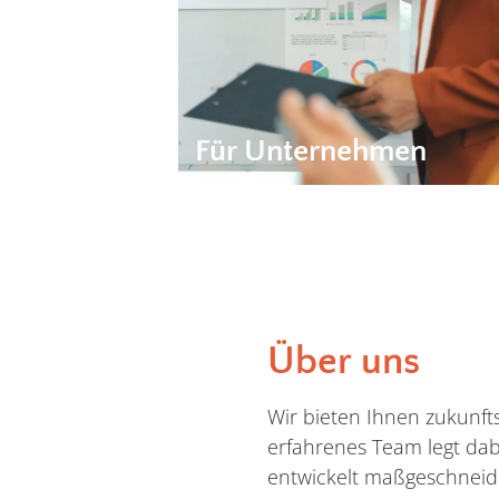
Jahresabschlüssen oder die
Auswertung betriebswirtschaftlic
Kennzahlen, – wir stehen Ihnen b
allen Anliegen zur Seite.
Für Unternehmen
Mehr erfahren
Über uns
Wir bieten Ihnen zukunfts
erfahrenes Team legt da
entwickelt maßgeschnei