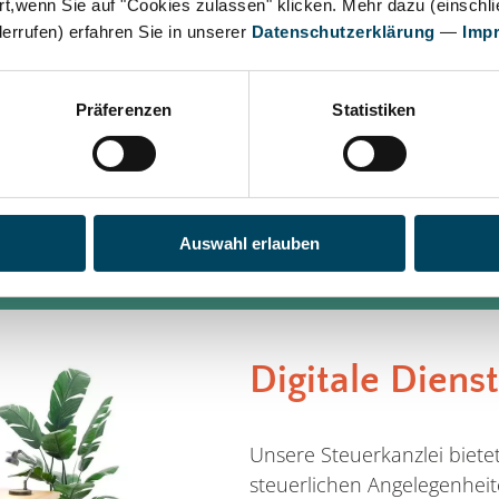
rt,wenn Sie auf "Cookies zulassen" klicken. Mehr dazu (einschlie
r Kanzlei und unseres ganzen
derrufen) erfahren Sie in unserer
Datenschutzerklärung
—
Imp
.
Bei uns steht der Mensch im
Präferenzen
Statistiken
punkt.“
HALBIG HAHN MARKER
Ihre Steuerberatungsges
Auswahl erlauben
Digitale Diens
Unsere Steuerkanzlei biet
steuerlichen Angelegenhe