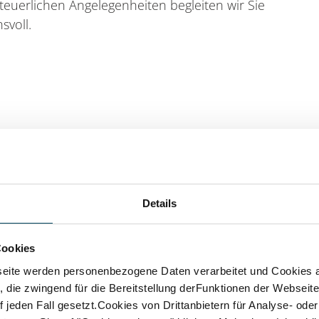
steuerlichen Angelegenheiten begleiten wir Sie
svoll.
Details
Cookies
nehmerisches Denken und Ha
eite werden personenbezogene Daten verarbeitet und Cookies 
ne unserer Mandanten ist der
 die zwingend für die Bereitstellung derFunktionen der Webseit
 jeden Fall gesetzt.Cookies von Drittanbietern für Analyse- od
edanke unserer Philosophie,