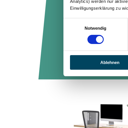
Analytics) werden nur aktivie
unsere
Einwilligungserklärung zu wi
Teams
Einwilligungsauswahl
Notwendig
Mittel
Ablehnen