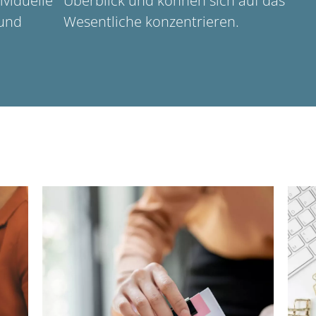
ividuelle
Überblick und können sich auf das
 und
Wesentliche konzentrieren.
Für Privatpersonen
Wir beraten Privatpersonen in allen
steuerlichen Belangen. Ob Sie
Unterstützung bei Ihrer
en.
Steuerklärung brauchen, Fragen zu
B
,
Ihrer Finanz- und
Vermögensplanung haben oder Sie
Si