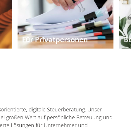
Ihr Vermögen möglichst
Ex
her
steueroptimal an Ihre Nachfolger
ind
ei
übertragen möchten – wir sind Ihr
las
kompetenter Ansprechpartner.
pe
Für Privatpersonen
B
Mehr erfahren
Z
orientierte, digitale Steuerberatung. Unser
bei großen Wert auf persönliche Betreuung und
derte Lösungen für Unternehmer und