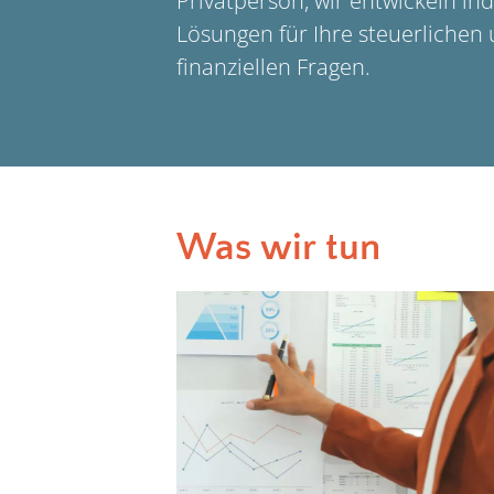
Privatperson, wir entwickeln ind
Lösungen für Ihre steuerlichen
finanziellen Fragen.
Was wir tun
Für Unternehmen
Wir bieten umfassende
Unterstützung für Ihr Unternehm
Ob Lohn- und Finanzbuchhaltung
die Erstellung von