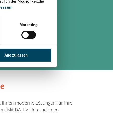
ßlich der Möglichkeit,die
ressum
.
Marketing
T,
ellschaft aus Seligenstadt
Alle zulassen
te
et Ihnen moderne Lösungen für Ihre
iten. Mit DATEV Unternehmen